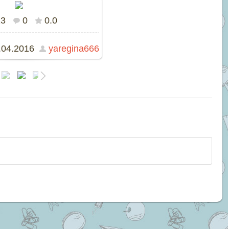
13
0
0.0
 размере
1600x1200
/ 303.5Kb
.04.2016
yaregina666