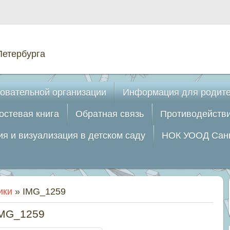
Петербурга
овательной организации
Информация для родит
остевая книга
Oбратная связь
Противодействи
я и визуализация в детском саду
НОК УООД Санк
ики
» IMG_1259
MG_1259