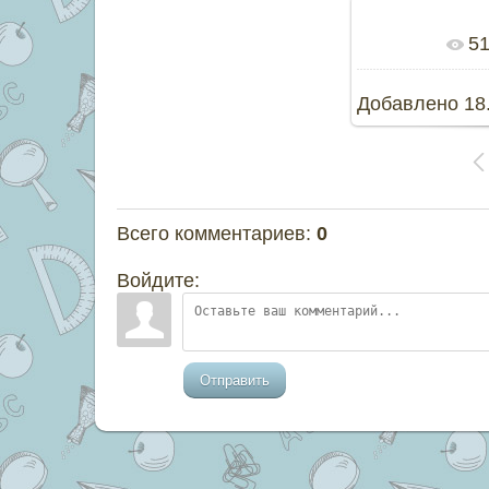
5
В реальном
Добавлено
18
Всего комментариев
:
0
Войдите:
Отправить