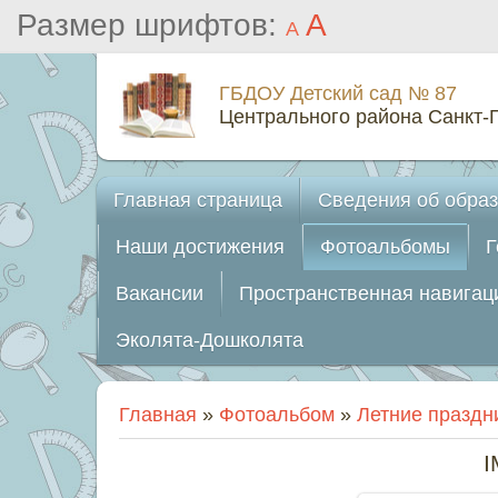
Размер шрифтов:
A
A
ГБДОУ Детский сад № 87
Центрального района Санкт-
Главная страница
Cвeдeния об образ
Наши достижения
Фотоальбомы
Г
Вакансии
Пространственная навигаци
Эколята-Дошколята
Главная
»
Фотоальбом
»
Летние праздн
I