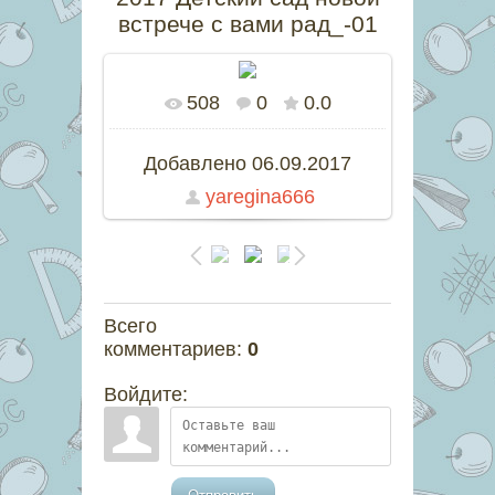
встрече с вами рад_-01
508
0
0.0
В реальном размере
800x450
/
194.2Kb
Добавлено
06.09.2017
yaregina666
Всего
комментариев
:
0
Войдите: