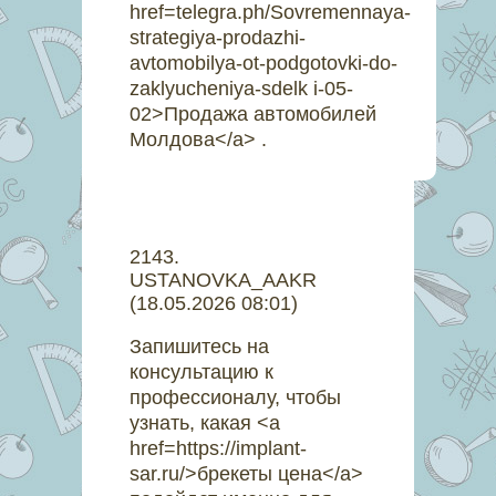
href=telegra.ph/Sovremennaya-
strategiya-prodazhi-
avtomobilya-ot-podgotovki-do-
zaklyucheniya-sdelk i-05-
02>Продажа автомобилей
Молдова</a> .
2143
.
USTANOVKA_AAKR
(18.05.2026 08:01)
Запишитесь на
консультацию к
профессионалу, чтобы
узнать, какая <a
href=https://implant-
sar.ru/>брекеты цена</a>