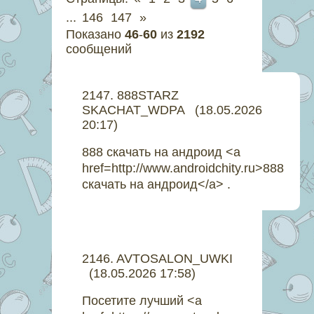
...
146
147
»
Показано
46
-
60
из
2192
сообщений
2147
.
888STARZ
SKACHAT_WDPA
(18.05.2026
20:17)
888 скачать на андроид <a
href=http://www.androidchity.ru>888
скачать на андроид</a> .
2146
.
AVTOSALON_UWKI
(18.05.2026 17:58)
Посетите лучший <a