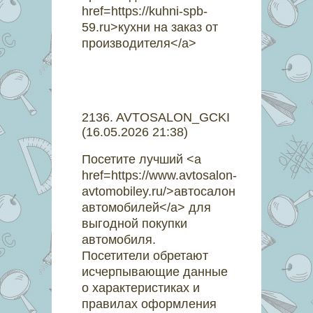
href=https://kuhni-spb-
59.ru>кухни на заказ от
производителя</a>
2136
.
AVTOSALON_GCKI
(16.05.2026 21:38)
Посетите лучший <a
href=https://www.avtosalon-
avtomobiley.ru/>автосалон
автомобилей</a> для
выгодной покупки
автомобиля.
Посетители обретают
исчерпывающие данные
о характеристиках и
правилах оформления