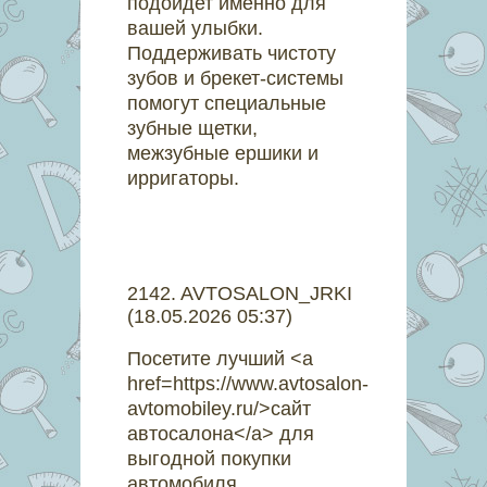
подойдет именно для
вашей улыбки.
Поддерживать чистоту
зубов и брекет-системы
помогут специальные
зубные щетки,
межзубные ершики и
ирригаторы.
2142
.
AVTOSALON_JRKI
(18.05.2026 05:37)
Посетите лучший <a
href=https://www.avtosalon-
avtomobiley.ru/>сайт
автосалона</a> для
выгодной покупки
автомобиля.