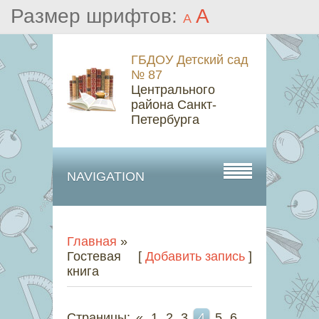
Размер шрифтов:
A
A
ГБДОУ Детский сад
№ 87
Центрального
района Санкт-
Петербурга
NAVIGATION
Главная
»
Гостевая
[
Добавить запись
]
книга
Страницы:
«
1
2
3
4
5
6